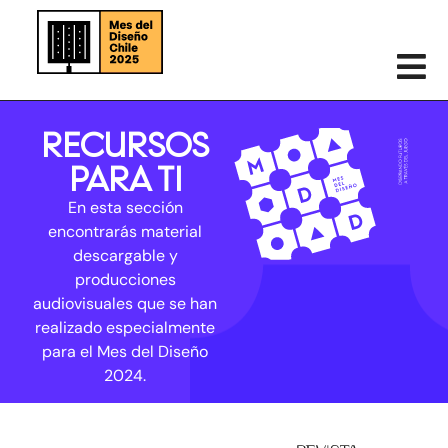
RECURSOS
PARA TI
En esta sección
encontrarás material
descargable y
producciones
audiovisuales que se han
realizado especialmente
para el Mes del Diseño
2024.