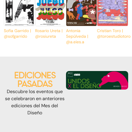
Sofía Garrido |
Rosario Ureta |
Antonia
Cristian Toro |
@sofgarrido
@rosiureta
Sepúlveda |
@toroestudiotoro
@a.eies.a
EDICIONES
PASADAS
Descubre los eventos que
se celebraron en anteriores
ediciones del Mes del
Diseño