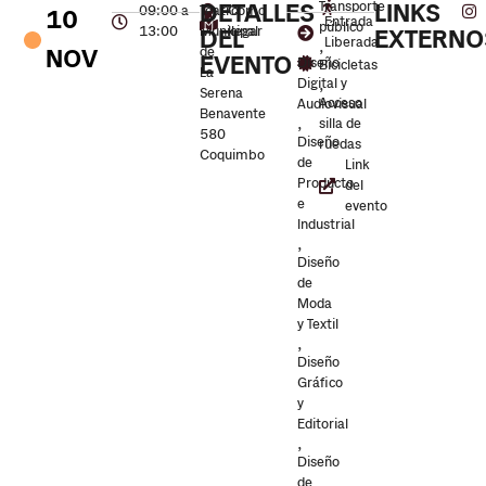
DETALLES
Transporte
LINKS
09:00 a
Teatro
Cómo
10
Entrada
público
13:00
Municipal
llegar
DEL
EXTERNO
Liberada
,
NOV
de
EVENTO
Diseño
Bicicletas
La
,
Digital y
Serena
Acceso
Audiovisual
Benavente
,
silla de
580
Diseño
ruedas
Coquimbo
de
Link
Producto
del
e
evento
Industrial
,
Diseño
de
Moda
y Textil
,
Diseño
Gráfico
y
Editorial
,
Diseño
de